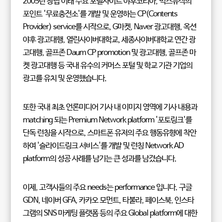
2005년 창립 이래 주요 포털사이트 야후코리아, 벅스뮤직의
포인트 '무료충전소'를 개발 및 운영하는 CP(Contents
Provider) service를 시작으로, G마켓, Naver 광고대행, 옥션
야후 광고대행, 열린사이버대학교, 세종사이버대학교 연간 광
고대행, 골프존 Daum CP promotion 및 광고대행, 골프존 마
켓 광고대행 등 국내 유수의 커머스 포털 및 학교 기관 기업의
광고를 유치 및 운영했습니다.
또한 국내 최초 언론미디어 기사 내 이미지 영역에 기사 내용과
matching 되는 Premium Network platform '포토링크'를
단독 런칭을 시작으로, 스마트폰 유저의 주요 행동유형에 착안
하여 '슬라이드링크 서비스'를 개발 및 런칭 Network AD
platform의 성공 사례를 남기는 큰 성과를 남겼습니다.
이제, 고객사들의 주요 needs는 performance 입니다. 구글
GDN, 네이버 GFA, 카카오 모먼트, 타불라, 페이스북, 인스타
그램의 SNS 마케팅 플랫폼 등의 주요 Global platform에 대한