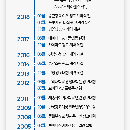
(주)뉴트리 광고 계약 체결
GooGle 라이센스 획득
2018
01월.
종근당 아이커 광고 계약 체결
03월.
프루지오, 더샵 광고 계약 체결
11월.
팝볼링 광고 계약 체결
2017
05월.
네이티브 AD 플랫폼 런칭
11월.
하이마트 광고 계약 체결
2016
06월.
전남도청 광고 계약 체결
2014
06월.
홈앤쇼핑 광고 계약 체결
2013
11월.
쿠팡 광고대행 계약 체결
2012
03월.
고려대학교 경영대학원 광고대행
07월.
모바일 AD 플랫폼 런칭
2011
09월.
세종사이버대학교 연간 광고대행
2009
10월.
한국광고대상 인터넷부분 우수상
2008
06월.
문화부&교육부 온라인 광고대행
2005
08월.
루미너스아이즈(주) 법인 설립