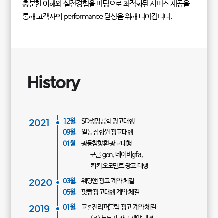
충분한 이해와 실전경험을 바탕으로 최적화된 서비스 제공을
통해 고객사의 performance 달성을 위해 나아갑니다.
History
2021
12월.
SD생명공학 광고대행
09월.
일동 침향원 광고대행
01월.
광동침향환 광고대행
구글 gdn, 네이버gfa,
카카오모먼트 광고 대행
2020
03월.
웨딩앤 광고 계약 체결
05월.
팟빵 광고대행 계약 체결
2019
01월.
고혼진리퍼블릭 광고 계약 체결