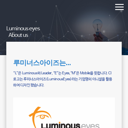
Luminous eyes
About us
루미너스아이즈는...
“L”은 Luminous와 Leader, “E”는 Eyes,“M”은 Mobile을 뜻합니다. CI
로고는 루미너스아이즈(LuminousEyes)라는 기업명의 이니셜을 활용
하여 디자인 됐습니다.